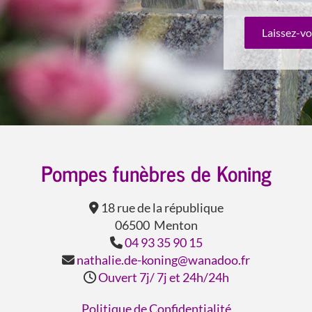
Laissez-vo
Pompes funèbres de Koning
18 rue de la république

06500 Menton
04 93 35 90 15

nathalie.de-koning@wanadoo.fr

Ouvert 7j/ 7j et 24h/24h

Politique de Confidentialité