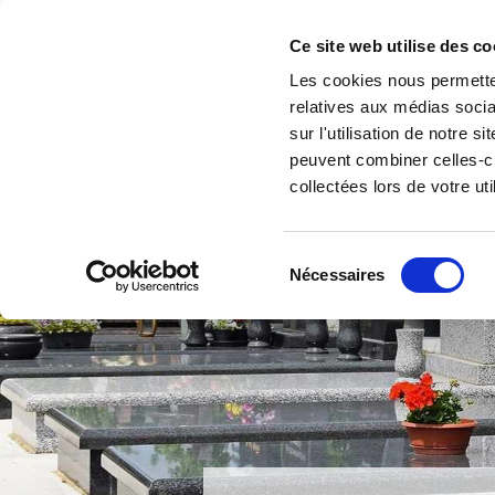
Accéder au contenu
Pompes funèbres de
Ce site web utilise des co
A
Koning
Les cookies nous permetten
relatives aux médias socia
sur l'utilisation de notre 
peuvent combiner celles-ci
collectées lors de votre uti
Sélection
Nécessaires
du
consentement