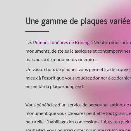
Une gamme de plaques variée
Les
Pompes funèbres de Koning
à Menton vous propo
monuments, de stèles (classiques et contemporaines), 
mais aussi de monuments cinéraires.
Un vaste choix de plaques vous permettra de trouver 
mieux à l'esprit que vous voudrez donner à ce derni
ensemble la plaque adaptée !
Vous bénéficiez d'un service de personnalisation, de g
monument que vous choisirez peut être tout granit, 
naturelle. L'habillage des concessions, lui, est en plein
souhaitez, vous pourrez opter pour une sculpture d