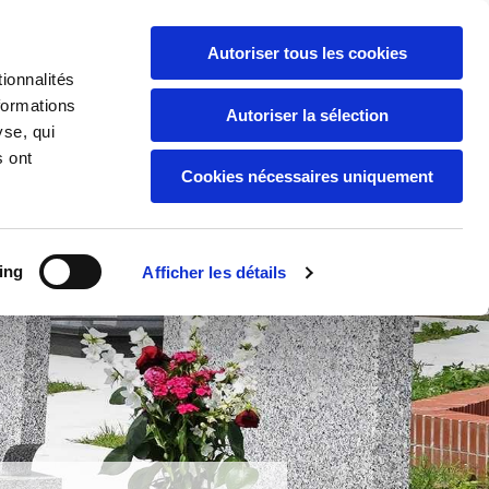
Autoriser tous les cookies
Marbrerie
Contact
04 93 35 90 15

ionnalités
formations
Autoriser la sélection
yse, qui
s ont
Cookies nécessaires uniquement
ing
Afficher les détails